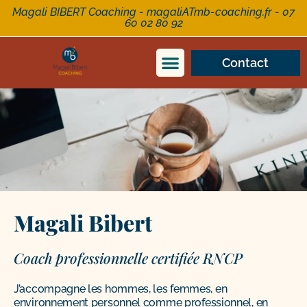
Aller
Magali BIBERT Coaching - magaliATmb-coaching.fr - 07
60 02 80 92
au
contenu
Contact
Magali Bibert
Coach professionnelle certifiée RNCP
J’accompagne les hommes, les femmes, en
environnement personnel comme professionnel, en